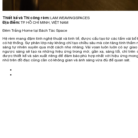
Thiết kế và Thi công rèm:
LAM.WEAVINGSPACES
Địa điểm:
TP. HỒ CHÍ MINH, VIỆT NAM
Đêm Trắng Home tại Bách Tác Space
Hệ rèm mang đậm tính nghệ thuật và tinh tế, được cấu tạo từ các tấm vải bố 
có hệ thống. Sự phân lớp này không chỉ tạo chiều sâu mà còn tăng tính thẩm 
sáng tự nhiên xuyên qua một cách nhẹ nhàng. Vải voan luôn luôn có sự giao
ngược sáng sẽ tạo ra những hiệu ứng trong mờ, gần xa, sáng tối, chỉ trên 
được thiết kế và sản xuất riêng để đảm bảo phù hợp nhất với hiệu ứng mong 
nhỏ trên đồ đạc cũng cần có không gian và ánh sáng vừa đủ để quan sát.