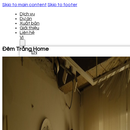
Skip to main content
Skip to footer
Dịch vụ
Dự án
Xuất bản
Giới thiệu
Liên hệ
VI
Đêm Trắng Home
EN
Dịch vụ
Dự án
Xuất bản
Giới thiệu
Liên hệ
VI
EN