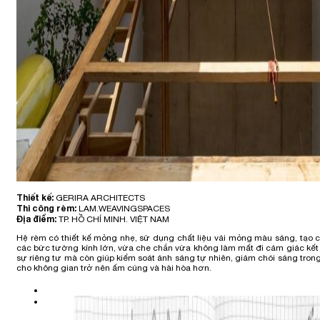
Thiết kế:
GERIRA ARCHITECTS
Thi công rèm:
LAM.WEAVINGSPACES
Địa điểm:
TP. HỒ CHÍ MINH. VIỆT NAM
Hệ rèm có thiết kế mỏng nhẹ, sử dụng chất liệu vải mỏng màu sáng, tạo 
các bức tường kính lớn, vừa che chắn vừa không làm mất đi cảm giác kết n
sự riêng tư mà còn giúp kiểm soát ánh sáng tự nhiên, giảm chói sáng tro
cho không gian trở nên ấm cúng và hài hòa hơn.