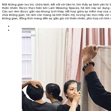
Một không gian lưu trú, chữa lành, kết nối với tâm trí, tìm thấy sự bình yên t
thiên nhiên. Được thực hiện bởi Lam Weaving Spaces, hệ rèm này sử dụng c
Các sợi rèm được gắn vào khung lưới thép, kết hợp giữa sự mềm mại của chấ
chia không gian, hệ rèm còn mang lại tính thẩm mỹ, tương tác trực tiếp vớ
không gian, đồng thời mang đến sự gần gũi với thiên nhiên, phù hợp với tính c