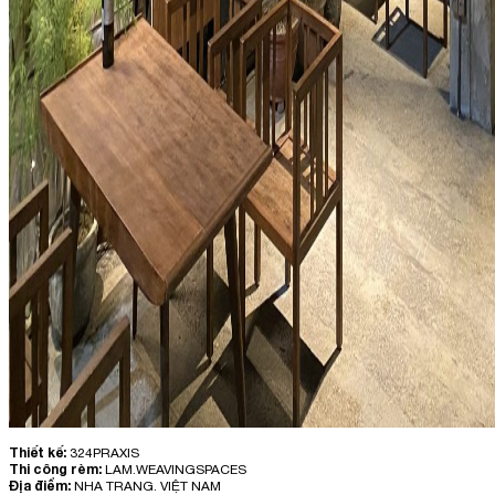
Thiết kế:
324PRAXIS
Thi công rèm:
LAM.WEAVINGSPACES
Địa điểm:
NHA TRANG. VIỆT NAM