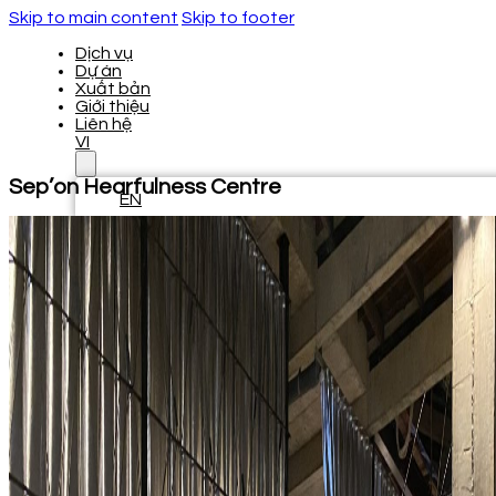
Skip to main content
Skip to footer
Dịch vụ
Dự án
Xuất bản
Giới thiệu
Liên hệ
VI
Sep’on Hearfulness Centre
EN
Dịch vụ
Dự án
Xuất bản
Giới thiệu
Liên hệ
VI
EN