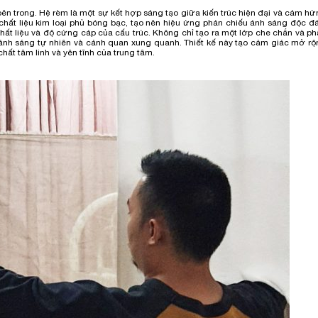
ừ bên trong. Hệ rèm là một sự kết hợp sáng tạo giữa kiến trúc hiện đại và cảm h
hất liệu kim loại phủ bóng bạc, tạo nên hiệu ứng phản chiếu ánh sáng độc đá
t liệu và độ cứng cáp của cấu trúc. Không chỉ tạo ra một lớp che chắn và ph
i ánh sáng tự nhiên và cảnh quan xung quanh. Thiết kế này tạo cảm giác mở r
hất tâm linh và yên tĩnh của trung tâm.