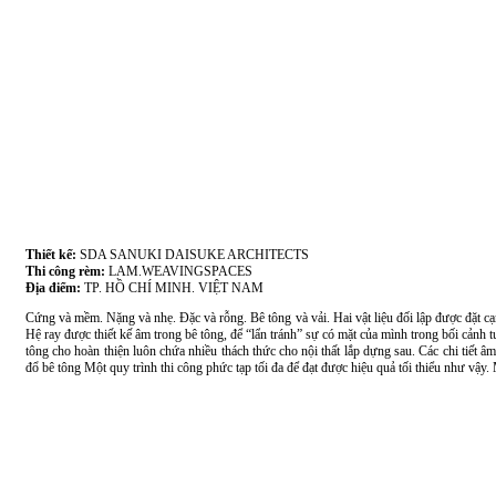
Thiết kế:
SDA SANUKI DAISUKE ARCHITECTS
Thi công rèm:
LAM.WEAVINGSPACES
Địa điểm:
TP. HỒ CHÍ MINH. VIỆT NAM
Cứng và mềm. Nặng và nhẹ. Đặc và rỗng. Bê tông và vải. Hai vật liệu đối lập được đặt cạn
Hệ ray được thiết kế âm trong bê tông, để “lẩn tránh” sự có mặt của mình trong bối cản
tông cho hoàn thiện luôn chứa nhiều thách thức cho nội thất lắp dựng sau. Các chi tiết â
đổ bê tông Một quy trình thi công phức tạp tối đa để đạt được hiệu quả tối thiểu như vậy. 